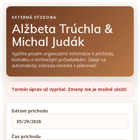
EXTERNÁ VÝZDOBA
Alžbeta Trúchla &
Michal Judák
Vyplňte prosím organizačné informácie k príchodu,
kontaktu a technickým požiadavkám. Údaje sa
automaticky zobrazia neveste v plánovači.
Termín úprav už vypršal. Zmeny nie je možné uložiť.
Dátum príchodu
Čas príchodu