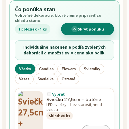
Čo ponúka stan
Voliteľné dekorácie, ktoré vieme pripraviť zo
skladu stanu.
Skryť ponuku
1 položiek · 1 ks
Individuálne nacenenie podľa zvolených
dekorácií a množstiev = cena ako balík.
Všetko
Candles
Flowers
Svietniky
Vases
Svetielka
Ostatné
Vybrať
Sviečka 27,5cm + batérie
LED sviečky – bez starostí, hneď
svietia
Sklad: 80 ks