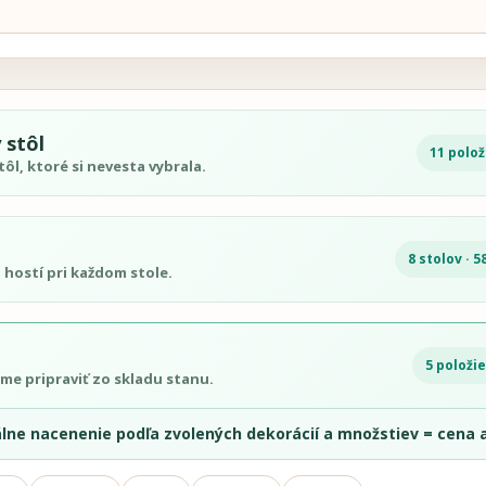
 stôl
11 polož
ôl, ktoré si nevesta vybrala.
8 stolov · 5
 hostí pri každom stole.
5 položie
eme pripraviť zo skladu stanu.
álne nacenenie podľa zvolených dekorácií a množstiev = cena a