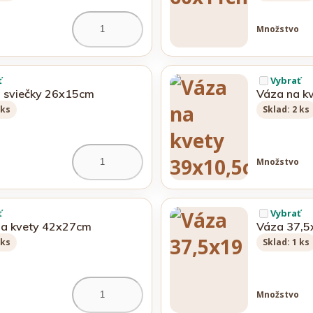
Množstvo
ť
Vybrať
 sviečky 26x15cm
Váza na k
 ks
Sklad: 2 ks
Množstvo
ť
Vybrať
na kvety 42x27cm
Váza 37,5
 ks
Sklad: 1 ks
Množstvo