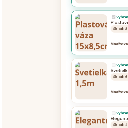
Vybra
Plastov
Sklad: 8
Množstvo
Vybra
Svetiel
Sklad: 6
Množstvo
Vybra
Elegant
Sklad: 4