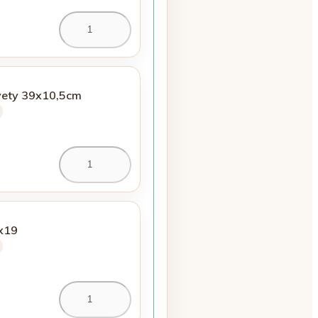
vety 39x10,5cm
x19