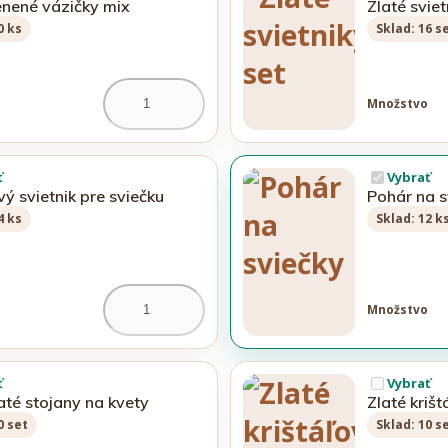
lenené vázičky mix
Zlaté sviet
0 ks
Sklad: 16 s
Množstvo
ť
Vybrať
vý svietnik pre sviečku
Pohár na s
4 ks
Sklad: 12 k
Množstvo
ť
Vybrať
até stojany na kvety
Zlaté krišt
0 set
Sklad: 10 s