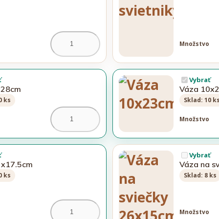
Množstvo
ť
Vybrať
x28cm
Váza 10x
0 ks
Sklad: 10 k
Množstvo
ť
Vybrať
2x17.5cm
Váza na s
0 ks
Sklad: 8 ks
Množstvo