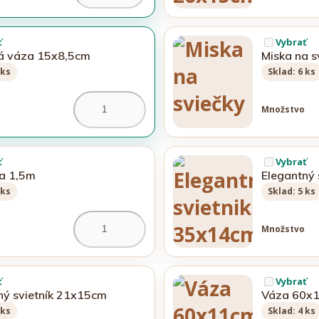
ť
Vybrať
á váza 15x8,5cm
Miska na s
 ks
Sklad: 6 ks
Množstvo
ť
Vybrať
ka 1,5m
Elegantný
 ks
Sklad: 5 ks
Množstvo
ť
Vybrať
ný svietník 21x15cm
Váza 60x
 ks
Sklad: 4 ks