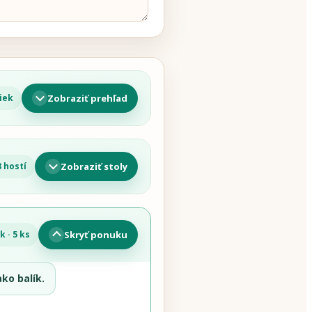
Zobraziť prehľad
iek
Zobraziť stoly
8 hostí
Skryť ponuku
k · 5 ks
ko balík.