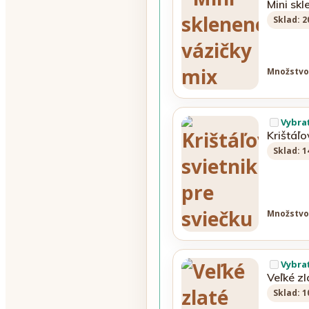
Mini sk
Sklad: 2
Množstvo
Vybra
Krištáľo
Sklad: 1
Množstvo
Vybra
Veľké zl
Sklad: 1