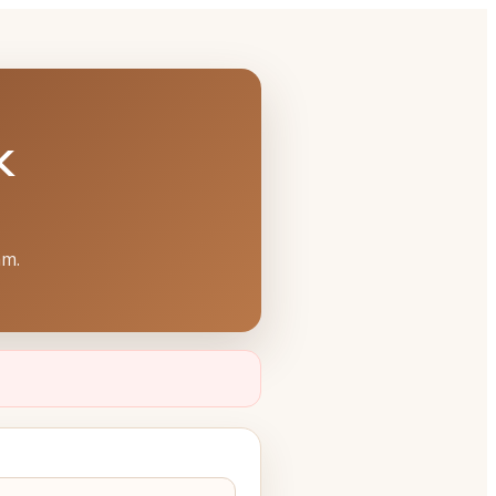
k
ám.