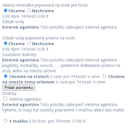
Sklená minerálka pripravená na stole pre hostí.
Chceme
Nechceme
0.00 €
pre 74 hostí: 0.00 €
Džbán vody
Externá agentúra
Túto položku zabezpečí externá agentúra.
Džbán vody pripravený priamo na stole.
Chceme
Nechceme
0.00 €
pre 74 hostí: 0.00 €
Svadobné dobroty
Externá agentúra
Túto položku zabezpečí externá agentúra.
pagáčiky, korbáčiky, ovocie, ... - priebežne dokladanie priamo na
stoly alebo na miesto určené
Chceme na stoloch
V cene
pre 74 hostí: V cene
Chceme
na mieste tomu určenom
V cene
pre 74 hostí: V cene
Pridať poznámku
Stoličky
Externá agentúra
Externá agentúra
Túto položku zabezpečí externá agentúra.
Vyberte, či majú byť stoličky pripravené s mašľou alebo bez mašle.
S mašľou
0.50 €/os.
pre 74 hostí: 37.00 €