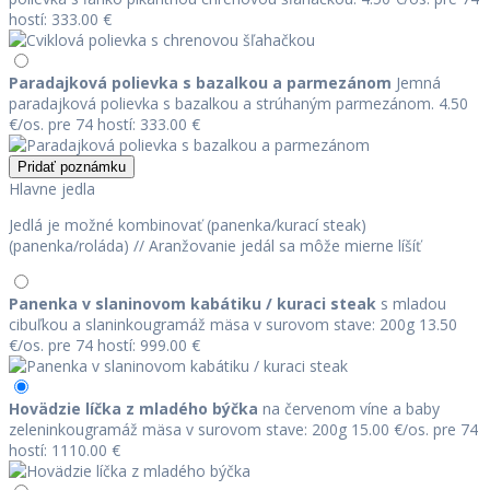
hostí: 333.00 €
Paradajková polievka s bazalkou a parmezánom
Jemná
paradajková polievka s bazalkou a strúhaným parmezánom.
4.50
€/os.
pre 74 hostí: 333.00 €
Pridať poznámku
Hlavne jedla
Jedlá je možné kombinovať (panenka/kurací steak)
(panenka/roláda) // Aranžovanie jedál sa môže mierne líšíť
Panenka v slaninovom kabátiku / kuraci steak
s mladou
cibuľkou a slaninkou
gramáž mäsa v surovom stave: 200g
13.50
€/os.
pre 74 hostí: 999.00 €
Hovädzie líčka z mladého býčka
na červenom víne a baby
zeleninkou
gramáž mäsa v surovom stave: 200g
15.00 €/os.
pre 74
hostí: 1110.00 €