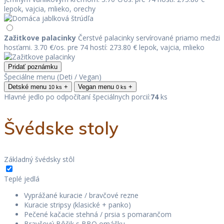
lepok, vajcia, mlieko, orechy
Zažitkove palacinky
Čerstvé palacinky servírované priamo medzi
hosťami.
3.70 €/os.
pre 74 hostí: 273.80 €
lepok, vajcia, mlieko
Pridať poznámku
Špeciálne menu (Deti / Vegan)
Detské menu
+
Vegan menu
+
10 ks
0 ks
Hlavné jedlo po odpočítaní špeciálnych porcií:
74
ks
Švédske stoly
Základný švédsky stôl
Teplé jedlá
Vyprážané kuracie / bravčové rezne
Kuracie stripsy (klasické + panko)
Pečené kačacie stehná / prsia s pomarančom
Bravčový Bôčik s BBQ omáčku