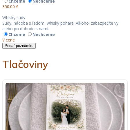
Chceme
Nechceme
350.00 €
Whisky sudy
Sudy, nádoba s ľadom, whisky poháre. Alkohol zabezpečíte vy
alebo po dohode s nami.
Chceme
Nechceme
V cene
Pridať poznámku
Tlačoviny