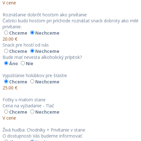
V cene
Roznášanie dobrôt hosťom ako privítanie
Čašníci budú hosťom pri príchode roznášať snack dobroty ako milé
privítanie.
Chceme
Nechceme
20.00 €
Snack pre hostí od nás
Chceme
Nechceme
Bude mať nevesta alkoholický prípitok?
Áno
Nie
Vypúšťanie holúbkov pre šťastie
Chceme
Nechceme
25.00 €
Fotky v malom stane
Cena na vyžiadanie - Tlač
Chceme
Nechceme
V cene
Živá hudba: Chodníky + Privítanie v stane
O dostupnosti Vás budeme informovať.