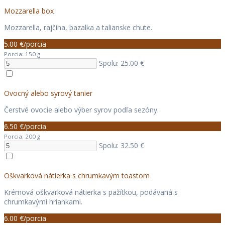
Mozzarella box
Mozzarella, rajčina, bazalka a talianske chute.
5.00 €/porcia
Porcia: 150 g
Spolu: 25.00 €
Ovocný alebo syrový tanier
Čerstvé ovocie alebo výber syrov podľa sezóny.
6.50 €/porcia
Porcia: 200 g
Spolu: 32.50 €
Oškvarková nátierka s chrumkavým toastom
Krémová oškvarková nátierka s pažítkou, podávaná s
chrumkavými hriankami.
6.00 €/porcia