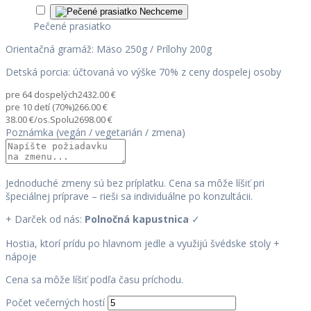
Nechceme
Pečené prasiatko
Orientačná gramáž: Mäso 250g / Prílohy 200g
Detská porcia: účtovaná vo výške 70% z ceny dospelej osoby
pre 64 dospelých
2432.00 €
pre 10 detí (70%)
266.00 €
38.00 €/os.
Spolu
2698.00 €
Poznámka (vegán / vegetarián / zmena)
Jednoduché zmeny sú bez príplatku. Cena sa môže líšiť pri
špeciálnej príprave – rieši sa individuálne po konzultácii.
+
Darček od nás:
Polnočná kapustnica
✓
Hostia, ktorí prídu po hlavnom jedle a využijú švédske stoly +
nápoje
Cena sa môže líšiť podľa času príchodu.
Počet večerných hostí