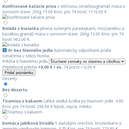
Konfitované kačacie prsia
s višňovou omáčkou
gramáž mäsa v
surovom stave: 250g
15.00 €/os.
pre 74 hostí: 1110.00 €
Roláda z kuriatka
plnená sušenými paradajkami, mozzarellou a
bazalkou.
gramáž mäsa v surovom stave: 200g
13.00 €/os.
pre 74
hostí: 962.00 €
0× bez hlavného jedla
Automaticky odpočítané podľa
označenia v sekcii Hostia.
Príloha k hlavnému jedlu
Príplatková príloha
+0,00 € / os.
74 porcií = 0,00 €
Pridať poznámku
Dezerty
Bez dezertu
Tiramisu s kakaom
Ľahká sladká bodka po hlavnom jedle.
4.00
€/os.
pre 74 hostí: 296.00 €
lepok, vajcia, mlieko
Domáca jablková štrúdľa
S vlašskými orechmi, hrozienkami a
jemným vanilkovým krémom.
3.70 €/os.
pre 74 hostí: 273.80 €