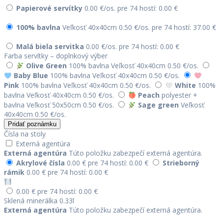
Papierové servítky
0.00 €/os.
pre 74 hostí: 0.00 €
100% bavlna
Veľkosť 40x40cm
0.50 €/os.
pre 74 hostí: 37.00 €
Malá biela servitka
0.00 €/os.
pre 74 hostí: 0.00 €
Farba servítky – doplnkový výber
Olive Green
100% bavlna
Veľkosť 40x40cm
0.50 €/os.
Baby Blue
100% bavlna
Veľkosť 40x40cm
0.50 €/os.
Pink
100% bavlna
Veľkosť 40x40cm
0.50 €/os.
White
100%
bavlna
Veľkosť 40x40cm
0.50 €/os.
Peach
polyester +
bavlna
Veľkosť 50x50cm
0.50 €/os.
Sage green
Veľkosť
40x40cm
0.50 €/os.
Pridať poznámku
Čísla na stoly
Externá agentúra
Externá agentúra
Túto položku zabezpečí externá agentúra.
Akrylové čísla
0.00 €
pre 74 hostí: 0.00 €
Strieborný
rámik
0.00 €
pre 74 hostí: 0.00 €
0.00 €
pre 74 hostí: 0.00 €
Sklená minerálka 0.33l
Externá agentúra
Túto položku zabezpečí externá agentúra.