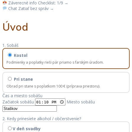
Záverecné info
Checklist: 1/9
→
Chat
Zatiaľ bez správ
→
Úvod
1. Sobáš
Kostol
Podmienky a poplatky rieši pár priamo s farským úradom.
Pri stane
Obrad pri stane s poplatkom 100 € (príprava priestoru).
Čas a miesto sobášu
Začiatok sobášu
Miesto sobášu
2. Kedy prinesiete alkohol / občerstvenie?
V deň svadby