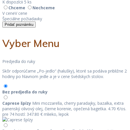
K dispozícii 5 ks
Chceme
Nechceme
V cene
V cene
Špeciálne požiadavky
Pridať poznámku
Vyber Menu
Predjedla do ruky
Skôr odporúčame „Po-jedlo“ (halušky), ktoré sa podáva približne 2
hodiny po hlavnom jedle a je v cene švédskych stolov.
Bez predjedla do ruky
Caprese špízy
Mini mozzarella, cherry paradajky, bazalka, extra
panenský olivový olej, čierne korenie, opečená bagetka.
4.70 €/os.
pre 74 hostí: 347.80 €
mlieko, lepok