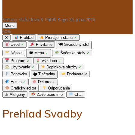
Simona Slobodová & Patrik Bago
20. júna 2026
Menu
60
%
✕
Prehľad
Prenájom stanu
✓
Úvod
✓
Privítanie
🍽
Svadobný stôl
Nápoje
🍽
Menu
✓
Švédske stoly
✓
Program
✓
Výzdoba
✓
Ubytovanie
✓
Doplnkove sluzby
✓
Popravky
🖨
Tlačoviny
Dodávatelia
Hostia
✓
Dekoracie
Graficky editor
Odporúčania
⚠
Alergény
Záverecné info
Chat
Prehľad Svadby