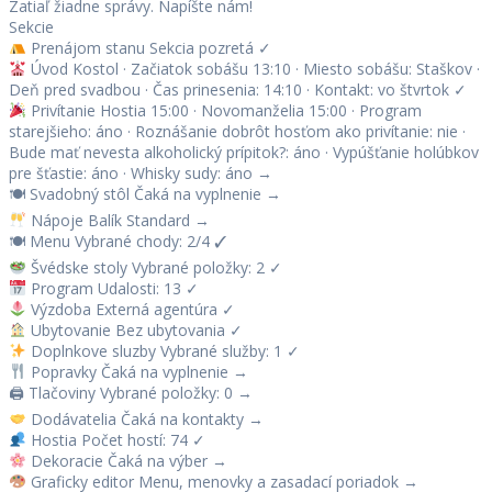
Zatiaľ žiadne správy. Napíšte nám!
Sekcie
Prenájom stanu
Sekcia pozretá
✓
Úvod
Kostol · Začiatok sobášu 13:10 · Miesto sobášu: Staškov ·
Deň pred svadbou · Čas prinesenia: 14:10 · Kontakt: vo štvrtok
✓
Privítanie
Hostia 15:00 · Novomanželia 15:00 · Program
starejšieho: áno · Roznášanie dobrôt hosťom ako privítanie: nie ·
Bude mať nevesta alkoholický prípitok?: áno · Vypúšťanie holúbkov
pre šťastie: áno · Whisky sudy: áno
→
🍽
Svadobný stôl
Čaká na vyplnenie
→
Nápoje
Balík Standard
→
🍽
Menu
Vybrané chody: 2/4
✓
Švédske stoly
Vybrané položky: 2
✓
Program
Udalosti: 13
✓
Výzdoba
Externá agentúra
✓
Ubytovanie
Bez ubytovania
✓
Doplnkove sluzby
Vybrané služby: 1
✓
Popravky
Čaká na vyplnenie
→
🖨
Tlačoviny
Vybrané položky: 0
→
Dodávatelia
Čaká na kontakty
→
Hostia
Počet hostí: 74
✓
Dekoracie
Čaká na výber
→
Graficky editor
Menu, menovky a zasadací poriadok
→