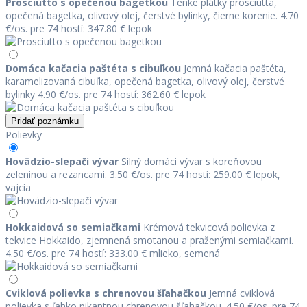
Prosciutto s opečenou bagetkou
Tenké plátky prosciutta,
opečená bagetka, olivový olej, čerstvé bylinky, čierne korenie.
4.70
€/os.
pre 74 hostí: 347.80 €
lepok
Domáca kačacia paštéta s cibuľkou
Jemná kačacia paštéta,
karamelizovaná cibuľka, opečená bagetka, olivový olej, čerstvé
bylinky
4.90 €/os.
pre 74 hostí: 362.60 €
lepok
Pridať poznámku
Polievky
Hovädzio-slepači vývar
Silný domáci vývar s koreňovou
zeleninou a rezancami.
3.50 €/os.
pre 74 hostí: 259.00 €
lepok,
vajcia
Hokkaidová so semiačkami
Krémová tekvicová polievka z
tekvice Hokkaido, zjemnená smotanou a praženými semiačkami.
4.50 €/os.
pre 74 hostí: 333.00 €
mlieko, semená
Cviklová polievka s chrenovou šľahačkou
Jemná cviklová
polievka s ľahko pikantnou chrenovou šľahačkou.
4.50 €/os.
pre 74