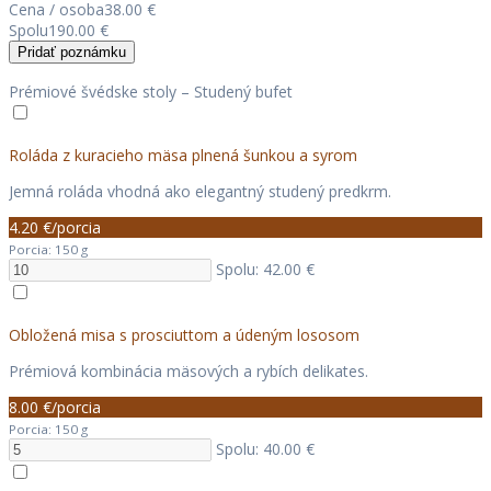
Cena / osoba
38.00 €
Spolu
190.00 €
Pridať poznámku
Prémiové švédske stoly – Studený bufet
Roláda z kuracieho mäsa plnená šunkou a syrom
Jemná roláda vhodná ako elegantný studený predkrm.
4.20 €/porcia
Porcia: 150 g
Spolu: 42.00 €
Obložená misa s prosciuttom a údeným lososom
Prémiová kombinácia mäsových a rybích delikates.
8.00 €/porcia
Porcia: 150 g
Spolu: 40.00 €