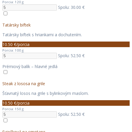
Porcia: 120 g
Spolu: 30.00 €
Tatársky biftek
Tatársky biftek s hriankami a dochutením.
10.50 €/porcia
Porcia: 100 g
Spolu: 52.50 €
Prémiový balík – hlavné jedlá
Steak z lososa na grile
Šťavnatý losos na grile s bylinkovým maslom.
10.50 €/porcia
Porcia: 150 g
Spolu: 52.50 €
Sviečková na smotane