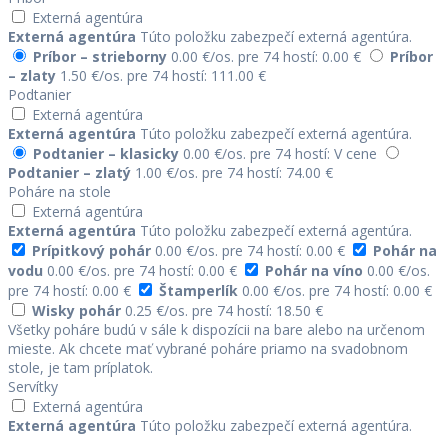
Externá agentúra
Externá agentúra
Túto položku zabezpečí externá agentúra.
Príbor – strieborny
0.00 €/os.
pre 74 hostí: 0.00 €
Príbor
– zlaty
1.50 €/os.
pre 74 hostí: 111.00 €
Podtanier
Externá agentúra
Externá agentúra
Túto položku zabezpečí externá agentúra.
Podtanier – klasicky
0.00 €/os.
pre 74 hostí: V cene
Podtanier – zlatý
1.00 €/os.
pre 74 hostí: 74.00 €
Poháre na stole
Externá agentúra
Externá agentúra
Túto položku zabezpečí externá agentúra.
Prípitkový pohár
0.00 €/os.
pre 74 hostí: 0.00 €
Pohár na
vodu
0.00 €/os.
pre 74 hostí: 0.00 €
Pohár na víno
0.00 €/os.
pre 74 hostí: 0.00 €
Štamperlík
0.00 €/os.
pre 74 hostí: 0.00 €
Wisky pohár
0.25 €/os.
pre 74 hostí: 18.50 €
Všetky poháre budú v sále k dispozícii na bare alebo na určenom
mieste. Ak chcete mať vybrané poháre priamo na svadobnom
stole, je tam príplatok.
Servítky
Externá agentúra
Externá agentúra
Túto položku zabezpečí externá agentúra.