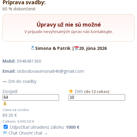
Príprava svadby:
60
% dokončené
Úpravy už nie sú možné
V prípade nevyhnutných úprav nás kontaktujte.
Simona & Patrik |
20. júna 2026
Mobil:
0948481360
Email:
slobodovasimona846@gmail.com
—
Dni do svadby
Dospelí
Deti
(do 12 rokov)
Cena na osobu:
89.30 €
Celkom:
6340.50 €
Odpočítať uhradenú zálohu:
1000 €
Chat
Otvoriť chat →