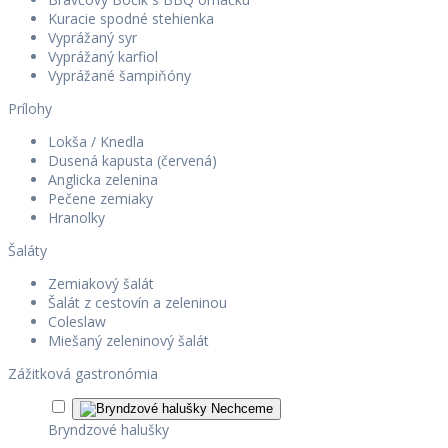
Kuracie spodné stehienka
Vyprážaný syr
Vyprážaný karfiol
Vyprážané šampiňóny
Prílohy
Lokša / Knedla
Dusená kapusta (červená)
Anglicka zelenina
Pečene zemiaky
Hranolky
Šaláty
Zemiakový šalát
Šalát z cestovín a zeleninou
Coleslaw
Miešaný zeleninový šalát
Zážitková gastronómia
Nechceme
Bryndzové halušky